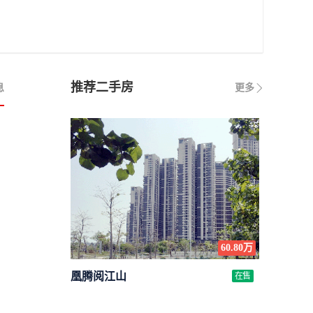
推荐二手房
息
更多
60.80万
凰腾阅江山
在售