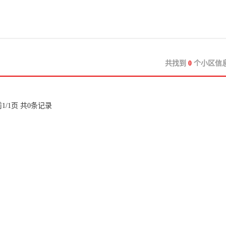
共找到
0
个小区信
1/1页 共0条记录