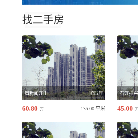
找二手房
凰腾阅江山
4室2厅
石江振
60.80
45.00
135.00 平米
万