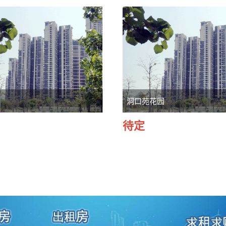
园
洞口苑花园
待定