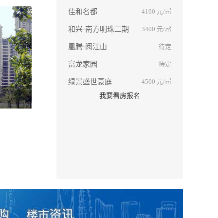
佳和名都
4100
元/㎡
和兴·南方明珠二期
3400
元/㎡
凰腾·阅江山
待定
富龙家园
待定
绿景盛世豪庭
4500
元/㎡
我要看房报名