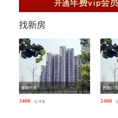
找新房
雍翠怡景
西城公
3400
2400
元/平米