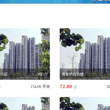
兴小区
4室2厅
青年桥综合楼
72.00
154.00 平米
2
万
万