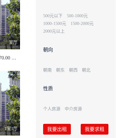
500元以下
500-1000元
1000-1500元
1500-2000元
2000元以上
室厅
朝向
三小正对面/570.00 平米
朝南
朝东
朝西
朝北
性质
个人房源
中介房源
1室1厅
我要出租
我要求租