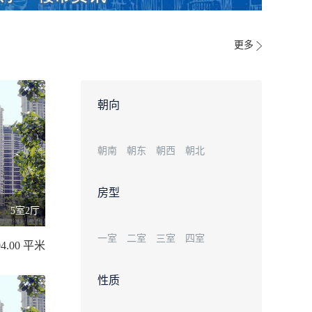
更多
朝向
朝南
朝东
朝西
朝北
房型
5室2厅
一室
二室
三室
四室
04.00 平米
性质