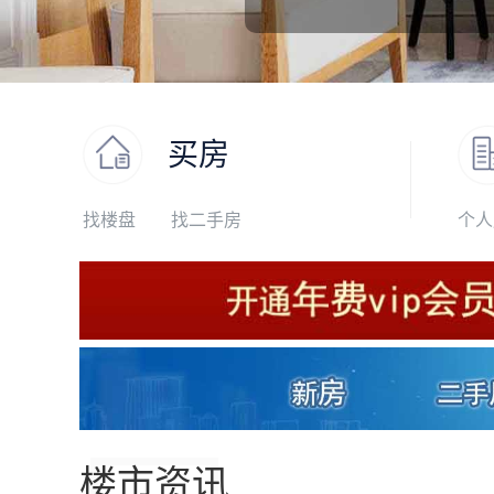
买房
找楼盘
找二手房
个人
楼市资讯