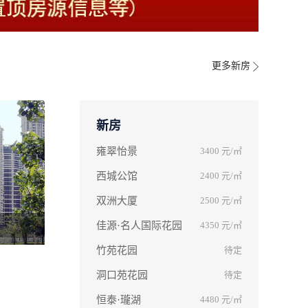
更多新房
新房
雍翠怡景
3400
元/㎡
西城公馆
2400
元/㎡
双洲大厦
2500
元/㎡
佳源·名人国际花园
4350
元/㎡
竹苑花园
待定
洞口苑花园
待定
恒泰·瓏湖
4480
元/㎡