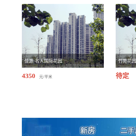
佳源·名人国际花园
竹苑花
4350
待定
元/平米