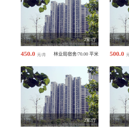
2室1厅
450.0
500.0
林业局宿舍/70.00 平米
元/月
2室2厅